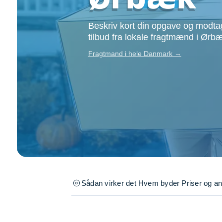
Opsætning af skill
Tømrer
Beskriv kort din opgave og modtag
Tunge løft
tilbud fra lokale fragtmænd i Ørb
Underholdning
Fragtmand i hele Danmark →
Se alle...
Sådan virker det
Hvem byder
Priser og a