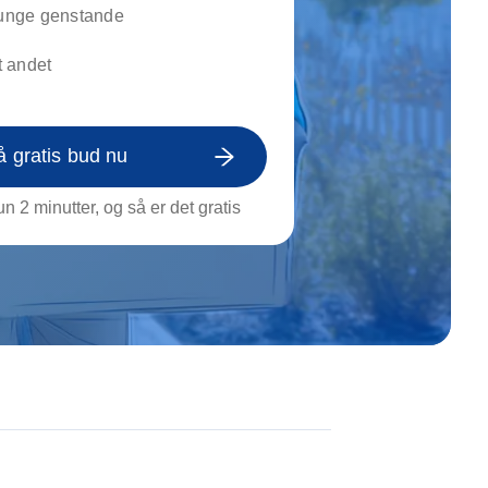
on af tagrende
tunge genstande
rt af genstande
 andet
ngs rengøring
å gratis bud nu
n 2 minutter, og så er det gratis