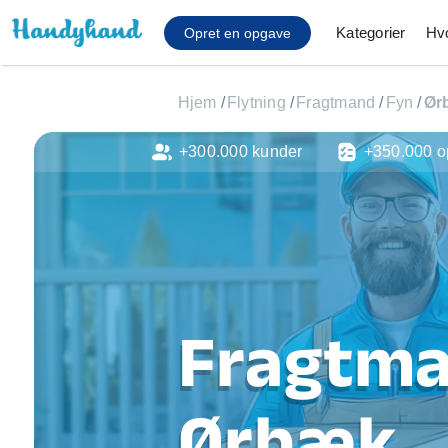
Kategorier
Hv
Opret en opgave
Hjem
/
Flytning
/
Fragtmand
/
Fyn
/
Ør
+300.000 kunder
+350.000 o
Affaldsfjernelse
Afhentning af køles
Anlæg af terrasse
Cykel reparation
Flyttehjælp
Gulvlaminering
Hårde hvidevare Mon
Fragtma
Hjælp til mobil, pc, 
Installation af ildste
Møbelsamling og mo
Ørbæk
Ophængning af lam