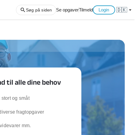
🇩🇰
arrow_drop_down
Se opgaver
Tilmeld
Login
Søg på siden
ng af haveaffald
ng af storskrald
slager
gger
 til alle dine behov
ning
an
l hårde hvidevarer
t stort og småt
belsamling
 diverse fragtopgaver
ng af køkken
hvidevarer mm.
ng af hjemme netværk