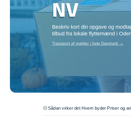
NV
Opsætning af skill
Tømrer
Tunge løft
Beskriv kort din opgave og modtag
Underholdning
tilbud fra lokale flyttemænd i Od
Se alle...
Transport af møbler i hele Danmark →
Sådan virker det
Hvem byder
Priser og a