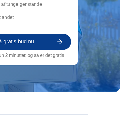
on af tagrende
 af tunge genstande
rt af genstande
 andet
ngs rengøring
å gratis bud nu
n 2 minutter, og så er det gratis