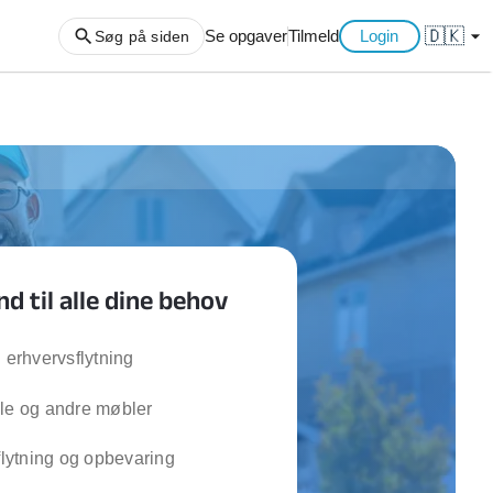
🇩🇰
arrow_drop_down
Se opgaver
Tilmeld
Login
Søg på siden
ng af haveaffald
ng af storskrald
slager
gger
 til alle dine behov
ning
an
l hårde hvidevarer
g erhvervsflytning
belsamling
ole og andre møbler
ng af køkken
 flytning og opbevaring
ng af hjemme netværk