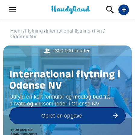
menu
add
Hjem
/
Flytning
/
International flytning
/
Fyn
/
Odense NV
+300.000 kunder
International flytning i
Odense NV
Udfyld en kort formular og modtag bud fra
private og virksomheder i Odense NV
Opret en opgave