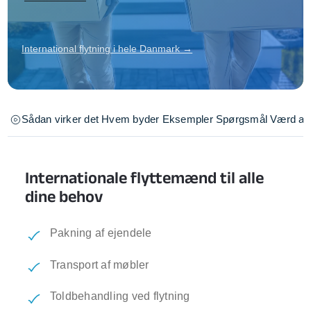
International flytning i hele Danmark →
Sådan virker det
Hvem byder
Eksempler
Spørgsmål
Værd at 
Internationale flyttemænd til alle
dine behov
Pakning af ejendele
Transport af møbler
Toldbehandling ved flytning