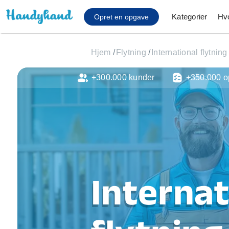
Kategorier
Hv
Opret en opgave
Hjem
/
Flytning
/
International flytning
+300.000 kunder
+350.000 o
Affaldsfjernelse
Afhentning af køles
Anlæg af terrasse
Cykel reparation
Flyttehjælp
Gulvlaminering
Hårde hvidevare Mon
Internat
Hjælp til mobil, pc, 
Installation af ildste
Møbelsamling og mo
Ophængning af lam