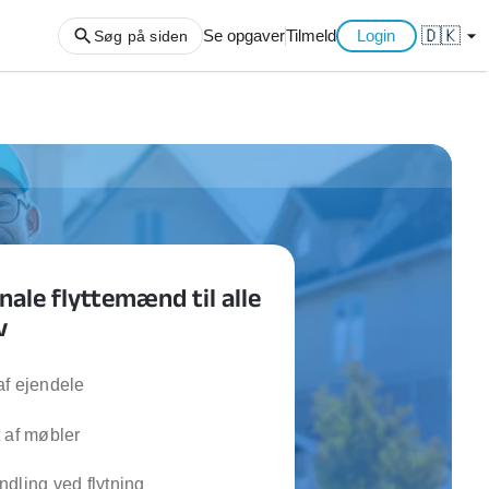
🇩🇰
arrow_drop_down
Se opgaver
Tilmeld
Login
Søg på siden
ng af haveaffald
ng af storskrald
slager
gger
nale flyttemænd til alle
ning
v
an
l hårde hvidevarer
belsamling
af ejendele
 af møbler
ng af køkken
ng af hjemme netværk
dling ved flytning