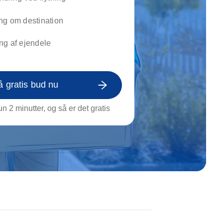
on af tagrende
rt af genstande
ng om destination
ngs rengøring
ng af ejendele
å gratis bud nu
n 2 minutter, og så er det gratis