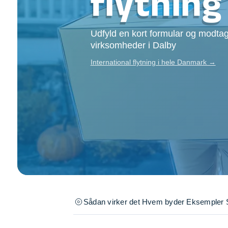
flytning
Opsætning af skill
Tømrer
Udfyld en kort formular og modtag
Tunge løft
virksomheder i Dalby
Underholdning
Se alle...
International flytning i hele Danmark →
Sådan virker det
Hvem byder
Eksempler