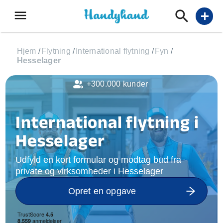
menu
add
Hjem
/
Flytning
/
International flytning
/
Fyn
/
Hesselager
+300.000 kunder
International flytning i
Hesselager
Udfyld en kort formular og modtag bud fra
private og virksomheder i Hesselager
Opret en opgave