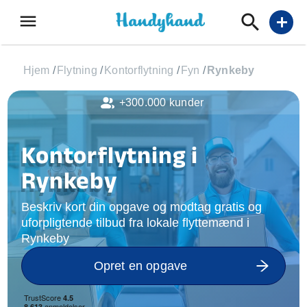
menu
add
Hjem
/
Flytning
/
Kontorflytning
/
Fyn
/
Rynkeby
+300.000 kunder
Kontorflytning i
Rynkeby
Beskriv kort din opgave og modtag gratis og
uforpligtende tilbud fra lokale flyttemænd i
Rynkeby
Opret en opgave