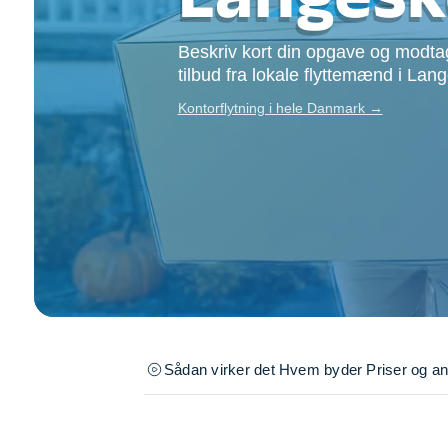
Opsætning af skill
Tømrer
Beskriv kort din opgave og modtag
Tunge løft
tilbud fra lokale flyttemænd i Lan
Underholdning
Kontorflytning i hele Danmark →
Se alle...
Sådan virker det
Hvem byder
Priser og a