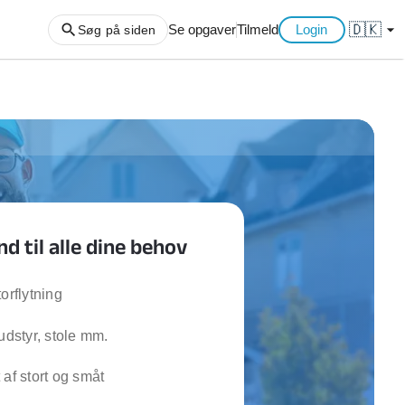
🇩🇰
arrow_drop_down
Se opgaver
Tilmeld
Login
Søg på siden
ng af haveaffald
ng af storskrald
slager
gger
 til alle dine behov
ning
an
l hårde hvidevarer
orflytning
belsamling
-udstyr, stole mm.
ng af køkken
 af stort og småt
ng af hjemme netværk