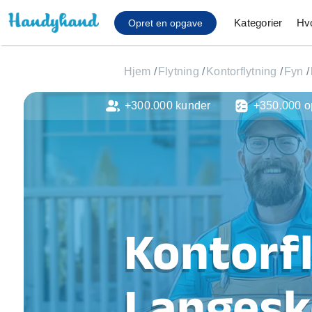
Kategorier
Hv
Opret en opgave
Hjem
/
Flytning
/
Kontorflytning
/
Fyn
/
+300.000 kunder
+350.000 o
Affaldsfjernelse
Afhentning af køles
Anlæg af terrasse
Cykel reparation
Flyttehjælp
Gulvlaminering
Hårde hvidevare Mon
Kontorfl
Hjælp til mobil, pc, 
Installation af ildste
Møbelsamling og mo
Langesk
Ophængning af lam