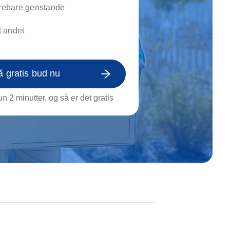
on af tagrende
yrebare genstande
rt af genstande
 andet
ngs rengøring
å gratis bud nu
n 2 minutter, og så er det gratis