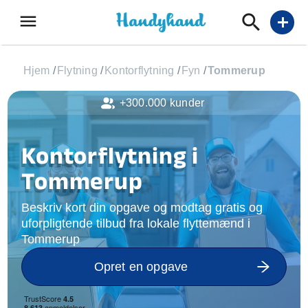
menu
add
Hjem
/
Flytning
/
Kontorflytning
/
Fyn
/
Tommerup
+300.000 kunder
Kontorflytning i
Tommerup
Beskriv kort din opgave og modtag gratis og
uforpligtende tilbud fra lokale flyttemænd i
Tommerup
Opret en opgave