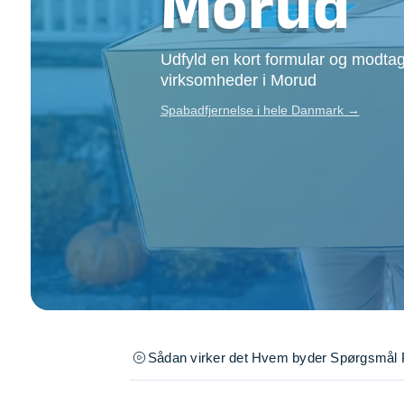
Morud
Opsætning af skill
Tømrer
Udfyld en kort formular og modtag
Tunge løft
virksomheder i Morud
Underholdning
Se alle...
Spabadfjernelse i hele Danmark →
Sådan virker det
Hvem byder
Spørgsmål