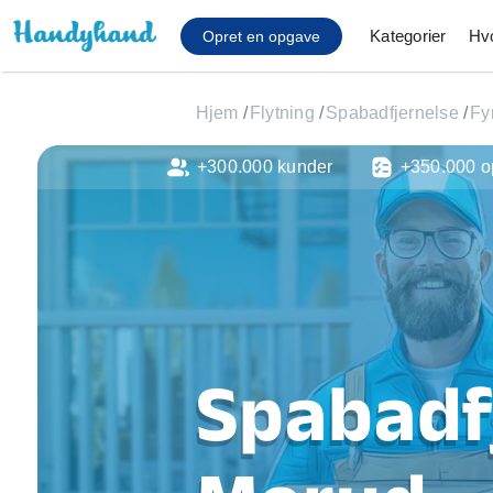
Kategorier
Hv
Opret en opgave
Hjem
/
Flytning
/
Spabadfjernelse
/
Fy
+300.000 kunder
+350.000 o
Affaldsfjernelse
Afhentning af køles
Anlæg af terrasse
Cykel reparation
Flyttehjælp
Gulvlaminering
Hårde hvidevare Mon
Spabadfj
Hjælp til mobil, pc, 
Installation af ildste
Møbelsamling og mo
Ophængning af lam