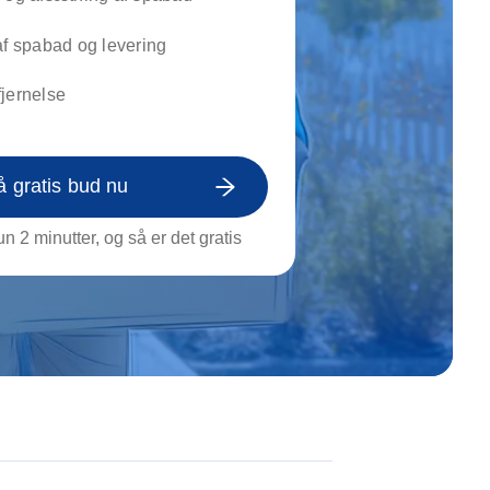
on af tagrende
rt af genstande
af spabad og levering
ngs rengøring
jernelse
å gratis bud nu
n 2 minutter, og så er det gratis