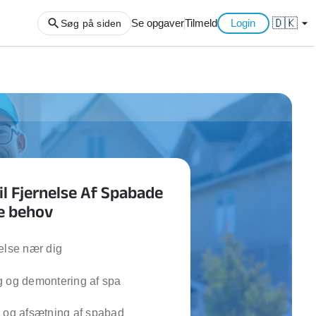
🇩🇰
arrow_drop_down
Se opgaver
Tilmeld
Login
Søg på siden
ng af haveaffald
ng af storskrald
slager
gger
il Fjernelse Af Spabade
ning
ne behov
an
l hårde hvidevarer
belsamling
else nær dig
g og demontering af spa
ng af køkken
ng af hjemme netværk
 og afsætning af spabad