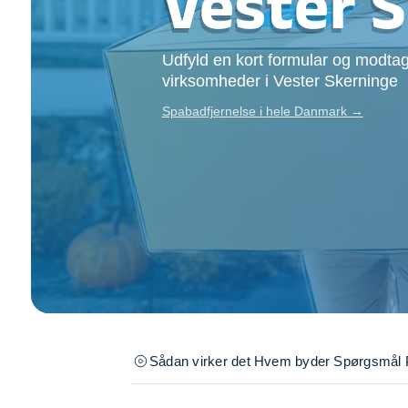
Vester 
Opsætning af skill
Tømrer
Udfyld en kort formular og modtag
Tunge løft
virksomheder i Vester Skerninge
Underholdning
Se alle...
Spabadfjernelse i hele Danmark →
Sådan virker det
Hvem byder
Spørgsmål