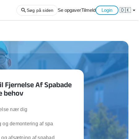
🇩🇰
arrow_drop_down
Se opgaver
Tilmeld
Login
Søg på siden
ng af haveaffald
ng af storskrald
slager
gger
il Fjernelse Af Spabade
ning
ne behov
an
l hårde hvidevarer
belsamling
else nær dig
g og demontering af spa
ng af køkken
ng af hjemme netværk
 og afsætning af spabad