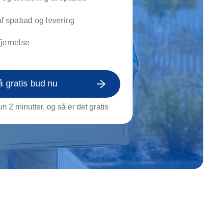
on af tagrende
rt af genstande
af spabad og levering
ngs rengøring
jernelse
å gratis bud nu
n 2 minutter, og så er det gratis