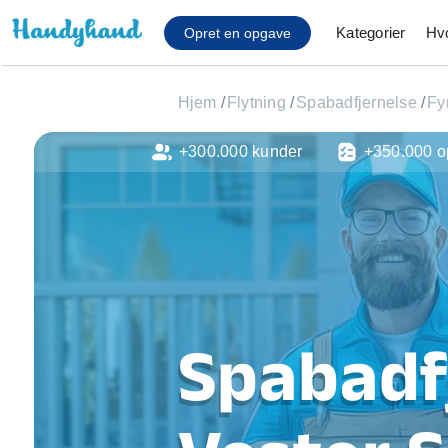
Kategorier
Hv
Opret en opgave
Hjem
/
Flytning
/
Spabadfjernelse
/
Fy
+300.000 kunder
+350.000 o
Affaldsfjernelse
Afhentning af køles
Anlæg af terrasse
Cykel reparation
Flyttehjælp
Gulvlaminering
Hårde hvidevare Mon
Spabadfj
Hjælp til mobil, pc, 
Installation af ildste
Møbelsamling og mo
Ophængning af lam