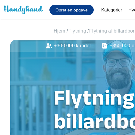
Kategorier
Hv
Opret en opgave
Hjem
/
Flytning
/
Flytning af billardbo
+300.000 kunder
+350.000 o
Affaldsfjernelse
Afhentning af køles
Anlæg af terrasse
Cykel reparation
Flyttehjælp
Flytning
Gulvlaminering
Hårde hvidevare Mon
Hjælp til mobil, pc, 
billardb
Installation af ildste
Møbelsamling og mo
Ophængning af lam