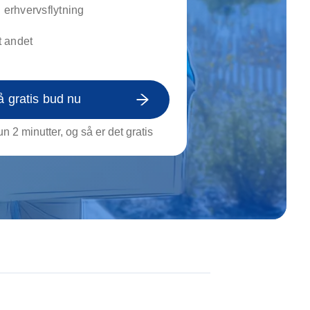
on af tagrende
g erhvervsflytning
rt af genstande
 andet
ngs rengøring
å gratis bud nu
n 2 minutter, og så er det gratis