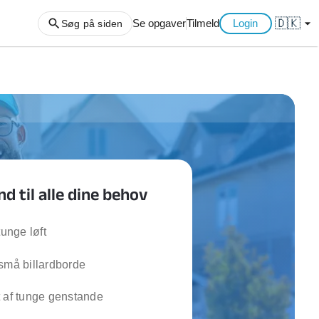
🇩🇰
arrow_drop_down
Se opgaver
Tilmeld
Login
Søg på siden
ng af haveaffald
ng af storskrald
slager
gger
 til alle dine behov
ning
an
l hårde hvidevarer
tunge løft
belsamling
små billardborde
ng af køkken
 af tunge genstande
ng af hjemme netværk