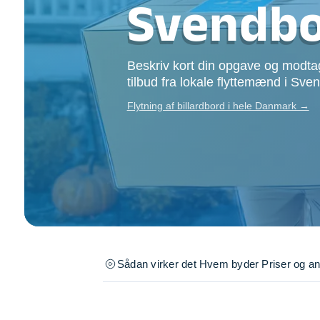
Svendb
Opsætning af skill
Tømrer
Tunge løft
Beskriv kort din opgave og modtag
Underholdning
tilbud fra lokale flyttemænd i Sve
Se alle...
Flytning af billardbord i hele Danmark →
Sådan virker det
Hvem byder
Priser og a