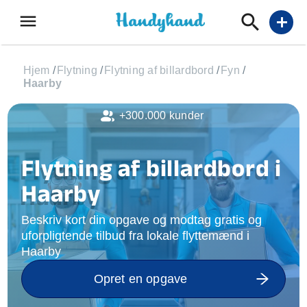
menu
add
Hjem
/
Flytning
/
Flytning af billardbord
/
Fyn
/
Haarby
+300.000 kunder
Flytning af billardbord i
Haarby
Beskriv kort din opgave og modtag gratis og
uforpligtende tilbud fra lokale flyttemænd i
Haarby
Opret en opgave