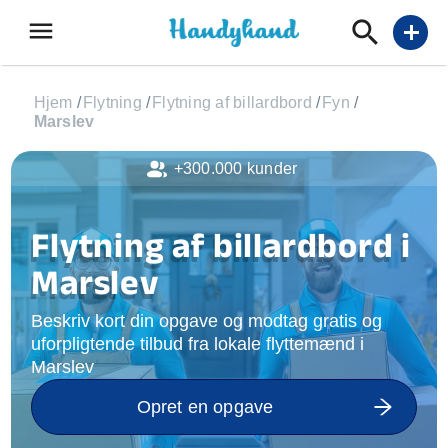
menu
add
Hjem
/
Flytning
/
Flytning af billardbord
/
Fyn
/
Marslev
+300.000 kunder
Flytning af billardbord i
Marslev
Beskriv kort din opgave og modtag gratis og
uforpligtende tilbud fra lokale flyttemænd i
Marslev
Opret en opgave