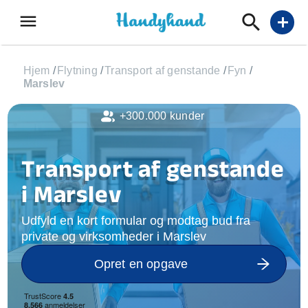
menu
add
Hjem
/
Flytning
/
Transport af genstande
/
Fyn
/
Marslev
+300.000 kunder
Transport af genstande
i Marslev
Udfyld en kort formular og modtag bud fra
private og virksomheder i Marslev
Opret en opgave