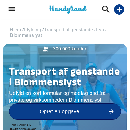
menu
add
Hjem
/
Flytning
/
Transport af genstande
/
Fyn
/
Blommenslyst
+300.000 kunder
Transport af genstande
i Blommenslyst
Udfyld en kort formular og modtag bud fra
private og virksomheder i Blommenslyst
Opret en opgave