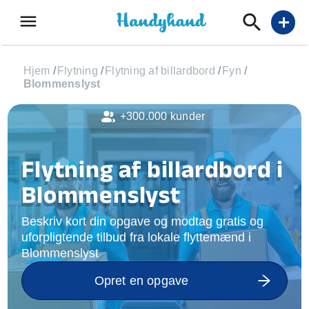
menu
add
Hjem
/
Flytning
/
Flytning af billardbord
/
Fyn
/
Blommenslyst
+300.000 kunder
Flytning af billardbord i
Blommenslyst
Beskriv kort din opgave og modtag gratis og
uforpligtende tilbud fra lokale flyttemænd i
Blommenslyst
Opret en opgave