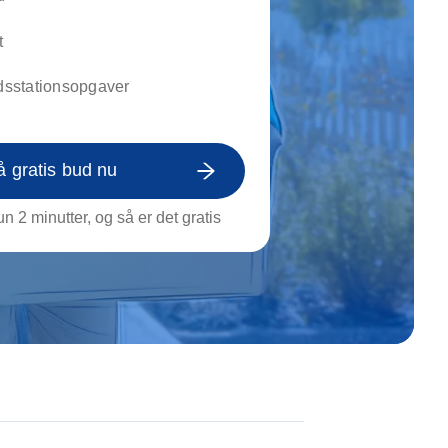
on af tagrende
rt af genstande
t
ngs rengøring
ldsstationsopgaver
å gratis bud nu
n 2 minutter, og så er det gratis