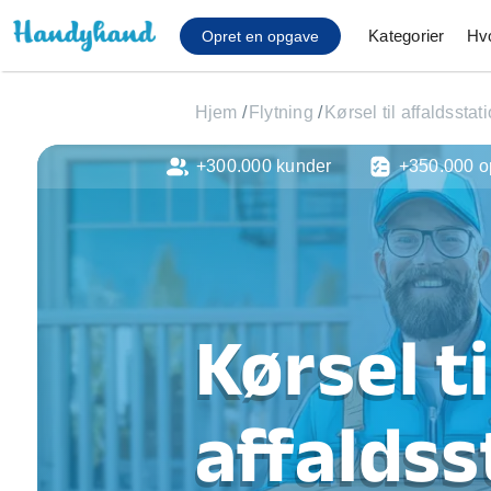
Kategorier
Hv
Opret en opgave
Hjem
/
Flytning
/
Kørsel til affaldsstat
+300.000 kunder
+350.000 o
Affaldsfjernelse
Afhentning af køles
Anlæg af terrasse
Cykel reparation
Flyttehjælp
Gulvlaminering
Kørsel ti
Hårde hvidevare Mon
Hjælp til mobil, pc, 
Installation af ildste
affaldss
Møbelsamling og mo
Ophængning af lam