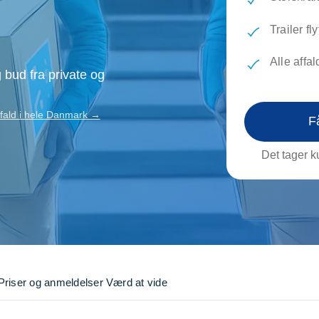
evæg
Rengøring
Reparati
Træfældning
Transpo
Trailer fly
TV installation og opsætning
Udflytni
Alle affa
Vinduespudsning
VVS
 bud fra private og
affald i hele Danmark →
F
Det tager ku
Priser og anmeldelser
Værd at vide