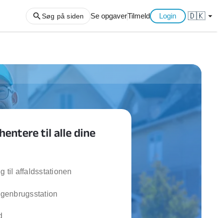
🇩🇰
arrow_drop_down
Se opgaver
Tilmeld
Login
Søg på siden
ng af haveaffald
ng af storskrald
slager
gger
hentere til alle dine
ning
an
l hårde hvidevarer
belsamling
g til affaldsstationen
l genbrugsstation
ng af køkken
ng af hjemme netværk
d