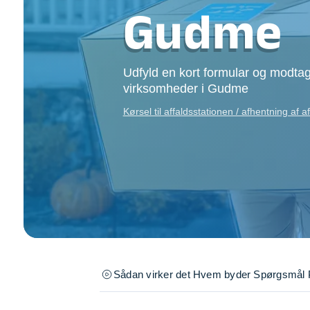
Opsætning af skill
Gudme
Tømrer
Tunge løft
Underholdning
Udfyld en kort formular og modtag
Se alle...
virksomheder i Gudme
Kørsel til affaldsstationen / afhentning af 
Sådan virker det
Hvem byder
Spørgsmål