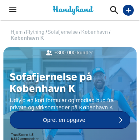
menu
add
Hjem
/
Flytning
/
Sofafjernelse
/
København
/
København K
+300.000 kunder
Sofafjernelse på
København K
Udfyld en kort formular og modtag bud fra
private og virksomheder på København K
Opret en opgave