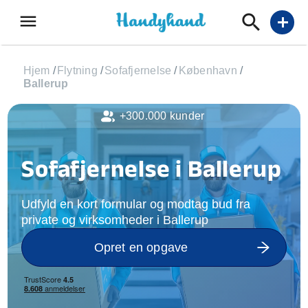
menu
add
Hjem
/
Flytning
/
Sofafjernelse
/
København
/
Ballerup
+300.000 kunder
Sofafjernelse i Ballerup
Udfyld en kort formular og modtag bud fra
private og virksomheder i Ballerup
Opret en opgave