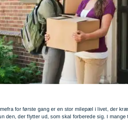
evæg
Rengøring
Reparati
Træfældning
Transpo
TV installation og opsætning
Udflytni
Vinduespudsning
VVS
mmefra for første gang er en stor milepæl i livet, der 
un den, der flytter ud, som skal forberede sig. I mange