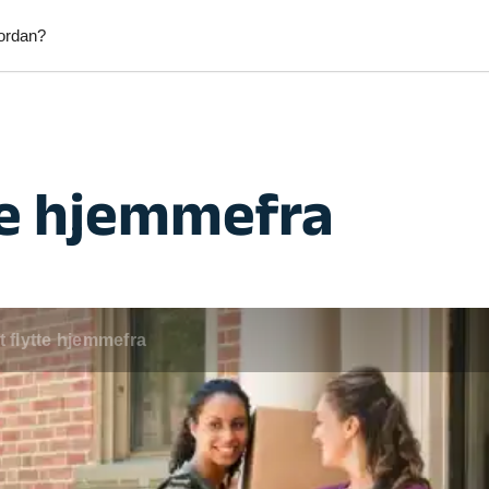
ordan?
Afhentning af byggeaffald
Afhentni
ytte hjemmefra
kab
Afhentning af møbler
Afhentni
Anlægsgartner
Blikken
Elektriker
Fliselæ
Fodterapeut
Græsslå
Hækkeklipning
Handym
 at flytte hjemmefra
tering & Reperation
Havearbejde
Hjælp ti
tv
Hundepasning
IKEA mø
d
Lejligheds rengøring
Maler
ntering
Mobil frisør
Monteri
per
Opsætning af emhætte
Opsætni