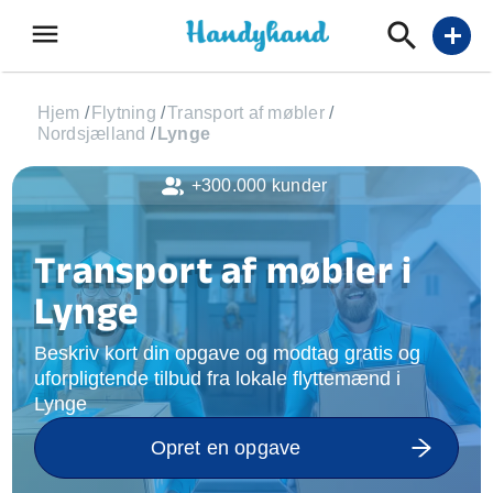
menu
add
Hjem
/
Flytning
/
Transport af møbler
/
Nordsjælland
/
Lynge
+300.000 kunder
Transport af møbler i
Lynge
Beskriv kort din opgave og modtag gratis og
uforpligtende tilbud fra lokale flyttemænd i
Lynge
Opret en opgave