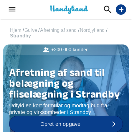
menu
add
Hjem
/
Gulve
/
Afretning af sand
/
Nordjylland
/
Strandby
+300.000 kunder
Afretning af sand til
belægning og
fliselægning i Strandby
Udfyld en kort formular og modtag bud fra
private og virksomheder i Strandby
Opret en opgave