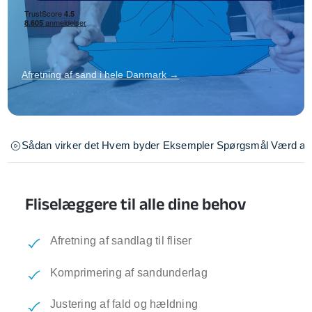
Afretning af sand i hele Danmark →
Sådan virker det
Hvem byder
Eksempler
Spørgsmål
Værd at 
Fliselæggere til alle dine behov
Afretning af sandlag til fliser
Komprimering af sandunderlag
Justering af fald og hældning