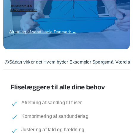
Afretning af sand i hele Danmark →
Sådan virker det
Hvem byder
Eksempler
Spørgsmål
Værd at 
Fliselæggere til alle dine behov
Afretning af sandlag til fliser
Komprimering af sandunderlag
Justering af fald og hældning