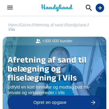
menu
add
Hjem
/
Gulve
/
Afretning af sand
/
Nordjylland
/
Vils
+300.000 kunder
Afretning af sand til
belægning og
fliselægning i Vils
Udfyld en kort formular og modtag bud fra
private og virksomheder i Vils
Opret en opgave