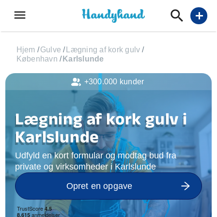
menu
add
Hjem
/
Gulve
/
Lægning af kork gulv
/
København
/
Karlslunde
+300.000 kunder
Lægning af kork gulv i
Karlslunde
Udfyld en kort formular og modtag bud fra
private og virksomheder i Karlslunde
Opret en opgave