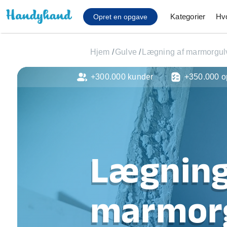
Kategorier
Hv
Opret en opgave
Hjem
/
Gulve
/
Lægning af marmorgul
+300.000 kunder
+350.000 o
Affaldsfjernelse
Afhentning af køles
Anlæg af terrasse
Cykel reparation
Flyttehjælp
Gulvlaminering
Lægning
Hårde hvidevare Mon
Hjælp til mobil, pc, 
Installation af ildste
marmorg
Møbelsamling og mo
Ophængning af lam