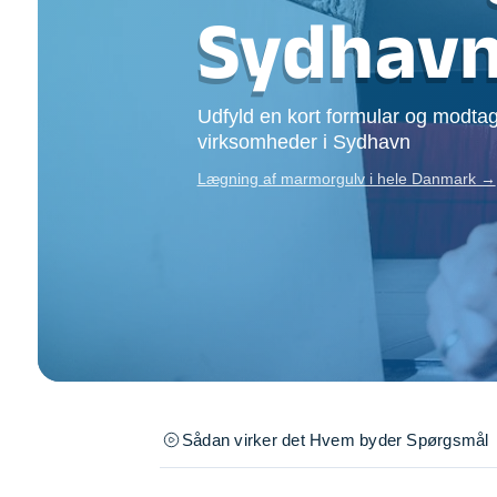
Opsætning af skill
Sydhav
Tømrer
Tunge løft
Underholdning
Udfyld en kort formular og modtag
Se alle...
virksomheder i Sydhavn
Lægning af marmorgulv i hele Danmark →
Sådan virker det
Hvem byder
Spørgsmål