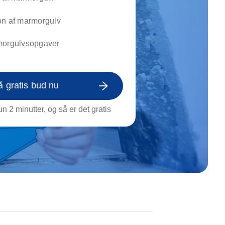
on af tagrende
rt af genstande
on af marmorgulv
ngs rengøring
morgulvsopgaver
å gratis bud nu
n 2 minutter, og så er det gratis