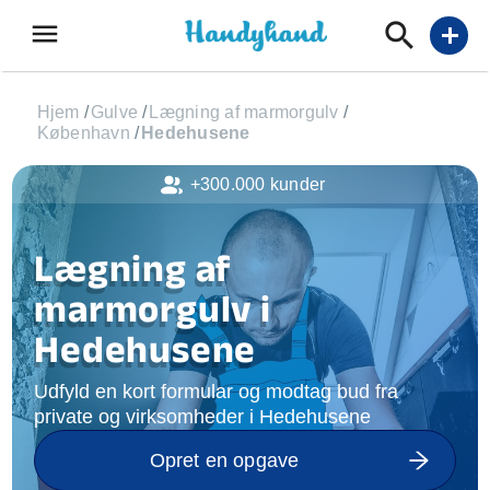
menu
add
Hjem
/
Gulve
/
Lægning af marmorgulv
/
København
/
Hedehusene
+300.000 kunder
Lægning af
marmorgulv i
Hedehusene
Udfyld en kort formular og modtag bud fra
private og virksomheder i Hedehusene
Opret en opgave