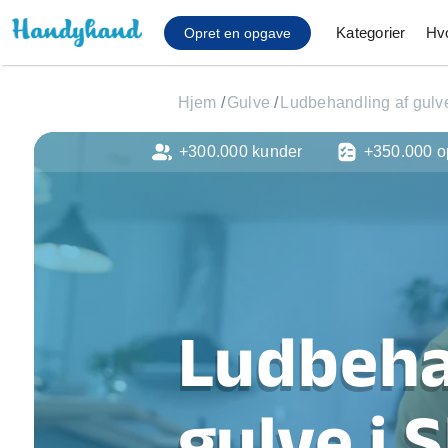
Kategorier
Hv
Opret en opgave
Hjem
/
Gulve
/
Ludbehandling af gulv
+300.000 kunder
+350.000 o
Affaldsfjernelse
Afhentning af køles
Anlæg af terrasse
Cykel reparation
Flyttehjælp
Gulvlaminering
Hårde hvidevare Mon
Ludbeha
Hjælp til mobil, pc, 
Installation af ildste
Møbelsamling og mo
gulve i 
Ophængning af lam