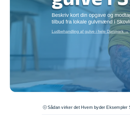
Opsætning af skill
Tømrer
Beskriv kort din opgave og modtag
Tunge løft
tilbud fra lokale gulvmænd i Skov
Underholdning
Ludbehandling af gulve i hele Danmark →
Se alle...
Sådan virker det
Hvem byder
Eksempler