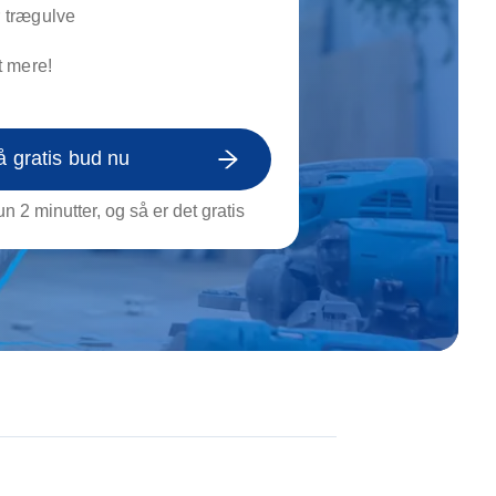
on af tagrende
r trægulve
rt af genstande
 mere!
ngs rengøring
å gratis bud nu
n 2 minutter, og så er det gratis