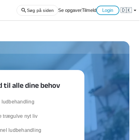
🇩🇰
arrow_drop_down
Se opgaver
Tilmeld
Login
Søg på siden
ng af haveaffald
ng af storskrald
slager
gger
til alle dine behov
ning
an
l hårde hvidevarer
r ludbehandling
belsamling
 trægulve nyt liv
ng af køkken
onel ludbehandling
ng af hjemme netværk