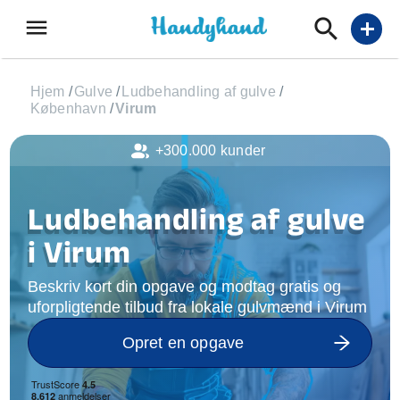
menu
add
Hjem
/
Gulve
/
Ludbehandling af gulve
/
København
/
Virum
+300.000 kunder
Ludbehandling af gulve
i Virum
Beskriv kort din opgave og modtag gratis og
uforpligtende tilbud fra lokale gulvmænd i Virum
Opret en opgave