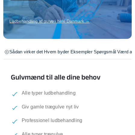
Ludbehandling af gulve i hele Danmark →
Sådan virker det
Hvem byder
Eksempler
Spørgsmål
Værd at 
Gulvmænd til alle dine behov
Alle typer ludbehandling
Giv gamle trægulve nyt liv
Professionel ludbehandling
Alle typer trægulve