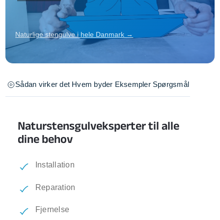
Naturlige stengulve i hele Danmark →
Sådan virker det
Hvem byder
Eksempler
Spørgsmål
Naturstensgulveksperter til alle
dine behov
Installation
Reparation
Fjernelse