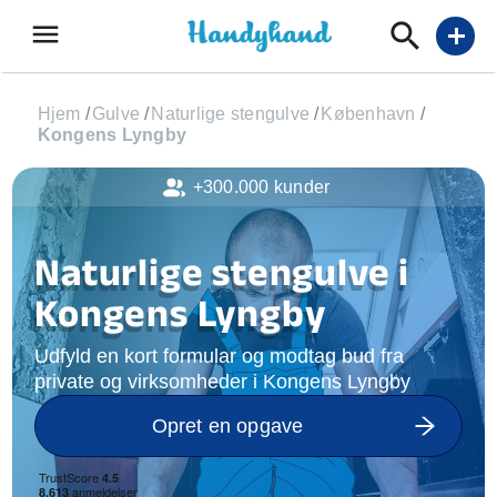
menu
add
Hjem
/
Gulve
/
Naturlige stengulve
/
København
/
Kongens Lyngby
+300.000 kunder
Naturlige stengulve i
Kongens Lyngby
Udfyld en kort formular og modtag bud fra
private og virksomheder i Kongens Lyngby
Opret en opgave