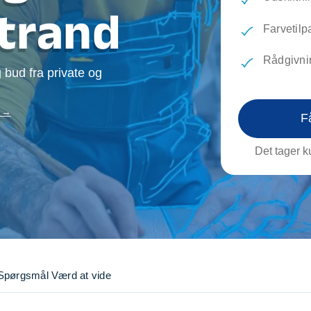
evæg
Rengøring
Reparati
Strand
Træfældning
Transpo
Farvetilp
TV installation og opsætning
Udflytni
Rådgivni
Vinduespudsning
VVS
 bud fra private og
k →
F
Det tager ku
Spørgsmål
Værd at vide