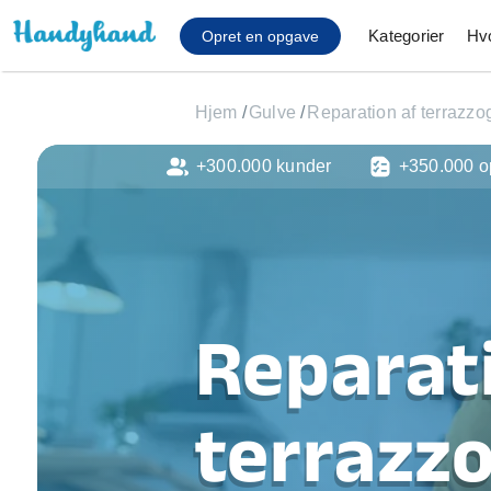
Kategorier
Hv
Opret en opgave
Hjem
/
Gulve
/
Reparation af terrazzo
+300.000 kunder
+350.000 o
Affaldsfjernelse
Afhentning af køles
Anlæg af terrasse
Cykel reparation
Flyttehjælp
Gulvlaminering
Reparat
Hårde hvidevare Mon
Hjælp til mobil, pc, 
Installation af ildste
terrazzo
Møbelsamling og mo
Ophængning af lam