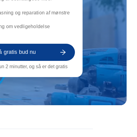
on af tagrende
rt af genstande
asning og reparation af mønstre
ngs rengøring
ng om vedligeholdelse
å gratis bud nu
n 2 minutter, og så er det gratis