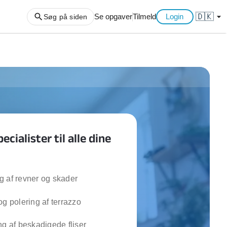
🇩🇰
arrow_drop_down
Se opgaver
Tilmeld
Login
Søg på siden
ng af haveaffald
ng af storskrald
slager
gger
ecialister til alle dine
ning
an
l hårde hvidevarer
belsamling
 af revner og skader
og polering af terrazzo
ng af køkken
ng af hjemme netværk
ng af beskadigede fliser