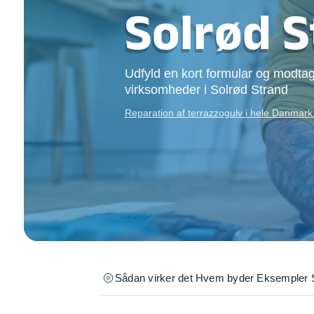
Opsætning af skill
Solrød 
Tømrer
Tunge løft
Underholdning
Udfyld en kort formular og modtag
Se alle...
virksomheder i Solrød Strand
Reparation af terrazzogulv i hele Danmar
Sådan virker det
Hvem byder
Eksempler