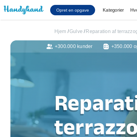
Kategorier
Hv
Opret en opgave
Hjem
/
Gulve
/
Reparation af terrazzo
+300.000 kunder
+350.000 o
Affaldsfjernelse
Afhentning af køles
Anlæg af terrasse
Cykel reparation
Flyttehjælp
Gulvlaminering
Reparat
Hårde hvidevare Mon
Hjælp til mobil, pc, 
Installation af ildste
terrazzo
Møbelsamling og mo
Ophængning af lam