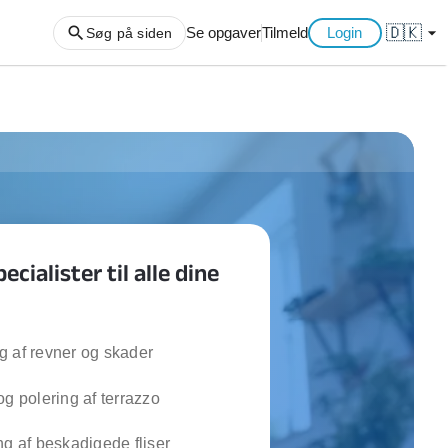
🇩🇰
arrow_drop_down
Se opgaver
Tilmeld
Login
Søg på siden
ng af haveaffald
ng af storskrald
slager
gger
ecialister til alle dine
ning
an
l hårde hvidevarer
belsamling
 af revner og skader
og polering af terrazzo
ng af køkken
ng af hjemme netværk
ng af beskadigede fliser