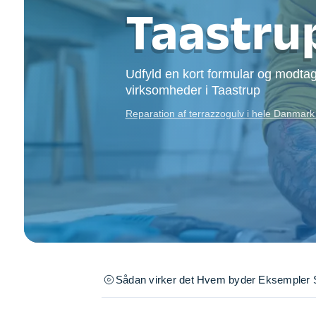
Opsætning af skill
Taastru
Tømrer
Tunge løft
Underholdning
Udfyld en kort formular og modtag
Se alle...
virksomheder i Taastrup
Reparation af terrazzogulv i hele Danmar
Sådan virker det
Hvem byder
Eksempler