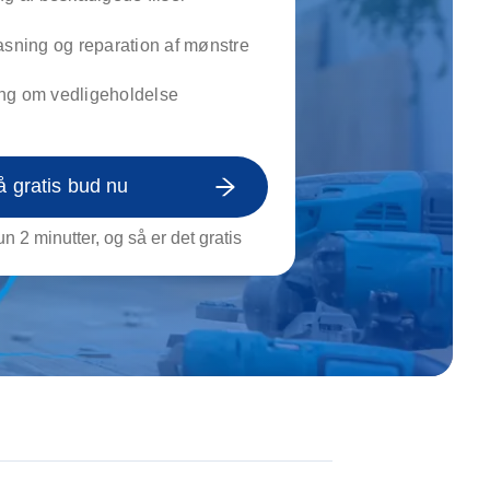
on af tagrende
rt af genstande
asning og reparation af mønstre
ngs rengøring
ng om vedligeholdelse
å gratis bud nu
n 2 minutter, og så er det gratis