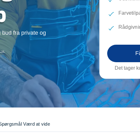
evæg
Rengøring
Reparati
p
Træfældning
Transpo
Farvetilp
TV installation og opsætning
Udflytni
Rådgivni
Vinduespudsning
VVS
 bud fra private og
k →
F
Det tager ku
Spørgsmål
Værd at vide