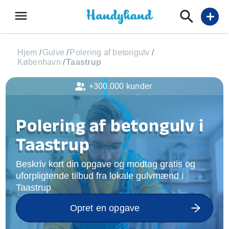
menu
add
Hjem
/
Gulve
/
Polering af betongulv
/
København
/
Taastrup
+300.000 kunder
Polering af betongulv i
Taastrup
Beskriv kort din opgave og modtag gratis og
uforpligtende tilbud fra lokale gulvmænd i
Taastrup
Opret en opgave