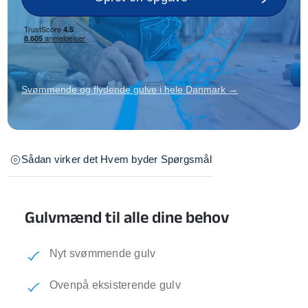
Svømmende og flydende gulve i hele Danmark →
Sådan virker det
Hvem byder
Spørgsmål
Gulvmænd til alle dine behov
Nyt svømmende gulv
Ovenpå eksisterende gulv