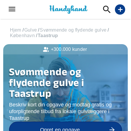
menu
add
Hjem
/
Gulve
/
Svømmende og flydende gulve
/
København
/
Taastrup
+300.000 kunder
Svømmende og
flydende gulve i
Taastrup
Beskriv kort din opgave og modtag gratis og
uforpligtende tilbud fra lokale gulvlæggere i
Taastrup
Opret en opgave