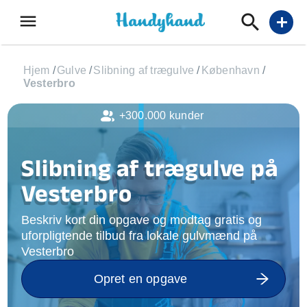
menu
add
Hjem
/
Gulve
/
Slibning af trægulve
/
København
/
Vesterbro
+300.000 kunder
Slibning af trægulve på
Vesterbro
Beskriv kort din opgave og modtag gratis og
uforpligtende tilbud fra lokale gulvmænd på
Vesterbro
Opret en opgave