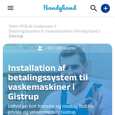
menu
add
Hjem
/
Hårde hvidevarer
/
Betalingssystem til vaskemaskiner
/
Nordjylland
/
Gistrup
+300.000 kunder
Installation af
betalingssystem til
vaskemaskiner i
Gistrup
Udfyld en kort formular og modtag bud fra
private og virksomheder i Gistrup