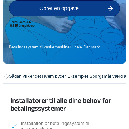
Opret en opgave
Betalingssystem til vaskemaskiner i hele Danmark →
Sådan virker det
Hvem byder
Eksempler
Spørgsmål
Værd at 
Installatører til alle dine behov for
betalingssystemer
Installation af betalingssystem til
vaskemaskiner