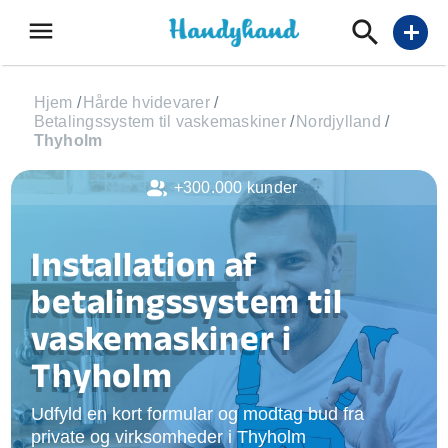
menu
add
Hjem
/
Hårde hvidevarer
/
Betalingssystem til vaskemaskiner
/
Nordjylland
/
Thyholm
+300.000 kunder
Installation af
betalingssystem til
vaskemaskiner i
Thyholm
Udfyld en kort formular og modtag bud fra
private og virksomheder i Thyholm