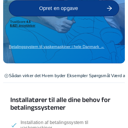
Opret en opgave
Betalingssystem til vaskemaskiner i hele Danmark →
Sådan virker det
Hvem byder
Eksempler
Spørgsmål
Værd at 
Installatører til alle dine behov for
betalingssystemer
Installation af betalingssystem til
vaskemaskiner