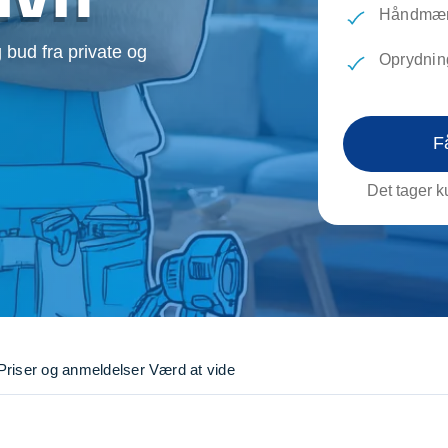
evæg
Rengøring
Reparati
Håndmænd
Træfældning
Transpo
 bud fra private og
Oprydnin
TV installation og opsætning
Udflytni
Vinduespudsning
VVS
F
Det tager ku
Priser og anmeldelser
Værd at vide