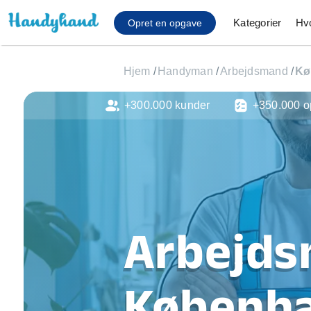
Kategorier
Hv
Opret en opgave
Hjem
/
Handyman
/
Arbejdsmand
/
Kø
+300.000 kunder
+350.000 o
Affaldsfjernelse
Afhentning af køles
Anlæg af terrasse
Cykel reparation
Flyttehjælp
Gulvlaminering
Hårde hvidevare Mon
Arbejds
Hjælp til mobil, pc, 
Installation af ildste
Møbelsamling og mo
Københ
Ophængning af lam