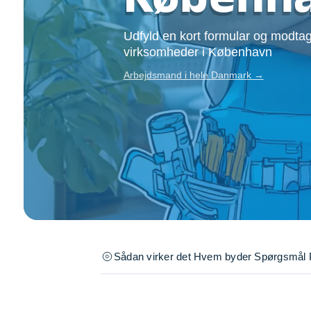
Opsætning af skill
Tømrer
Udfyld en kort formular og modtag
Tunge løft
virksomheder i København
Underholdning
Arbejdsmand i hele Danmark →
Se alle...
Sådan virker det
Hvem byder
Spørgsmål