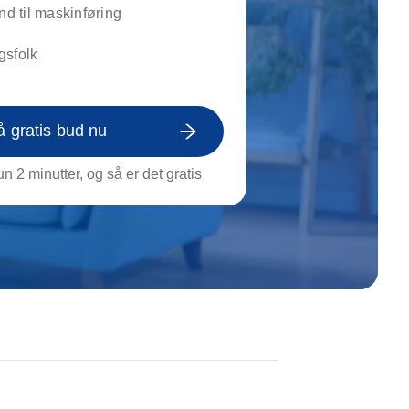
on af tagrende
 til maskinføring
rt af genstande
gsfolk
ngs rengøring
å gratis bud nu
n 2 minutter, og så er det gratis