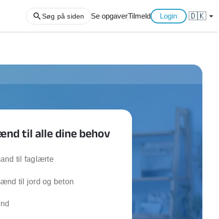
🇩🇰
arrow_drop_down
Se opgaver
Tilmeld
Login
Søg på siden
ng af haveaffald
ng af storskrald
slager
gger
nd til alle dine behov
ning
an
l hårde hvidevarer
nd til faglærte
belsamling
nd til jord og beton
ng af køkken
nd
ng af hjemme netværk