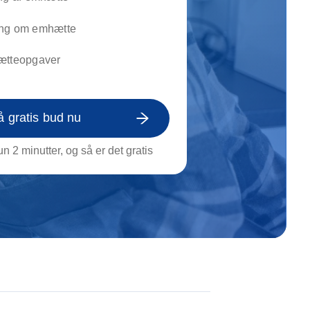
on af tagrende
rt af genstande
ng om emhætte
ngs rengøring
ætteopgaver
å gratis bud nu
n 2 minutter, og så er det gratis