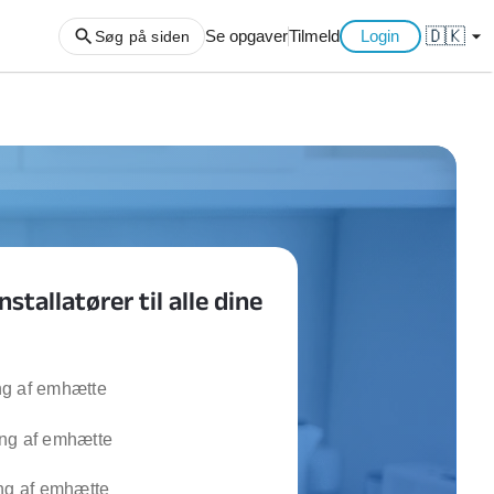
🇩🇰
arrow_drop_down
Se opgaver
Tilmeld
Login
Søg på siden
ng af haveaffald
ng af storskrald
slager
gger
tallatører til alle dine
ning
an
l hårde hvidevarer
belsamling
g af emhætte
ng af emhætte
ng af køkken
ng af hjemme netværk
ng af emhætte