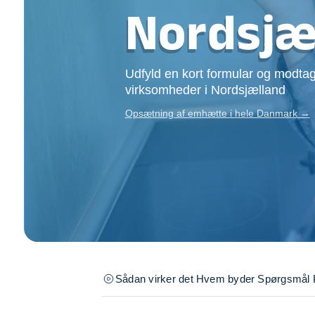
Opsætning af skill
Nordsjæ
Tømrer
Tunge løft
Underholdning
Udfyld en kort formular og modtag
Se alle...
virksomheder i Nordsjælland
Opsætning af emhætte i hele Danmark →
Sådan virker det
Hvem byder
Spørgsmål