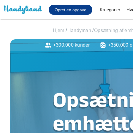
Kategorier
Hv
Opret en opgave
Hjem
/
Handyman
/
Opsætning af em
+300.000 kunder
+350.000 o
Affaldsfjernelse
Afhentning af køles
Anlæg af terrasse
Cykel reparation
Flyttehjælp
Gulvlaminering
Opsætni
Hårde hvidevare Mon
Hjælp til mobil, pc, 
Installation af ildste
emhætte
Møbelsamling og mo
Ophængning af lam