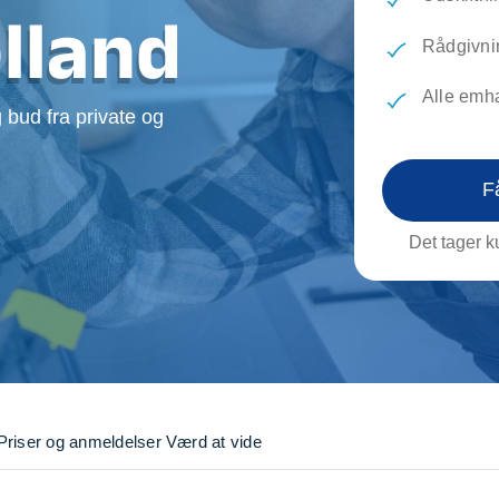
evæg
Rengøring
Reparati
lland
Træfældning
Transpo
Rådgivni
TV installation og opsætning
Udflytni
Alle emh
Vinduespudsning
VVS
 bud fra private og
F
Det tager ku
Priser og anmeldelser
Værd at vide