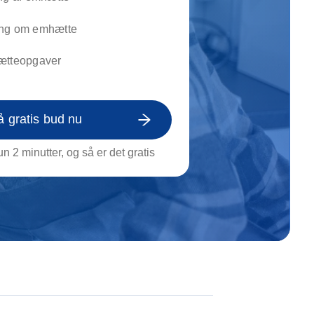
on af tagrende
rt af genstande
ng om emhætte
ngs rengøring
ætteopgaver
å gratis bud nu
n 2 minutter, og så er det gratis