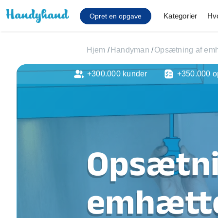
Kategorier
Hv
Opret en opgave
Hjem
/
Handyman
/
Opsætning af em
+300.000 kunder
+350.000 o
Affaldsfjernelse
Afhentning af køles
Anlæg af terrasse
Cykel reparation
Flyttehjælp
Gulvlaminering
Opsætni
Hårde hvidevare Mon
Hjælp til mobil, pc, 
Installation af ildste
emhætte
Møbelsamling og mo
Ophængning af lam