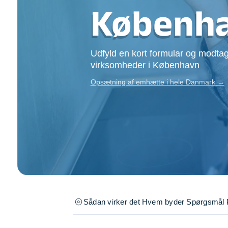
Opsætning af skill
Københ
Tømrer
Tunge løft
Underholdning
Udfyld en kort formular og modtag
Se alle...
virksomheder i København
Opsætning af emhætte i hele Danmark →
Sådan virker det
Hvem byder
Spørgsmål