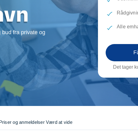
evæg
Rengøring
Reparati
avn
Træfældning
Transpo
Rådgivni
TV installation og opsætning
Udflytni
Alle emh
Vinduespudsning
VVS
 bud fra private og
F
Det tager ku
Priser og anmeldelser
Værd at vide