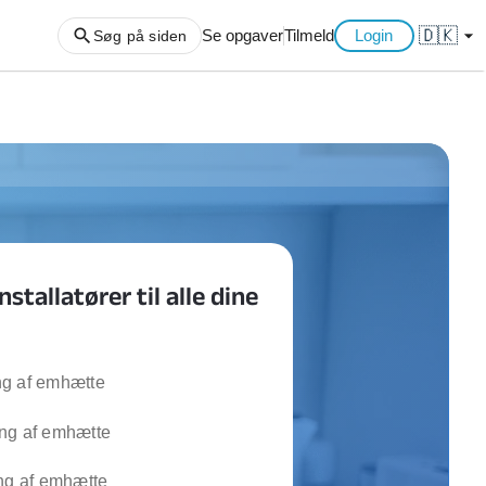
🇩🇰
arrow_drop_down
Se opgaver
Tilmeld
Login
Søg på siden
ng af haveaffald
ng af storskrald
slager
gger
tallatører til alle dine
ning
an
l hårde hvidevarer
belsamling
g af emhætte
ng af emhætte
ng af køkken
ng af hjemme netværk
ng af emhætte