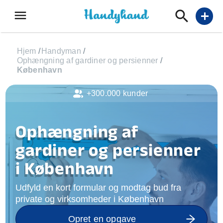
menu
add
Hjem
/
Handyman
/
Ophængning af gardiner og persienner
/
København
+300.000 kunder
Ophængning af
gardiner og persienner
i København
Udfyld en kort formular og modtag bud fra
private og virksomheder i København
Opret en opgave