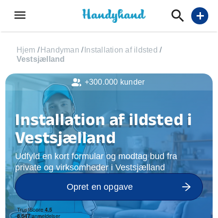
menu
add
Hjem
/
Handyman
/
Installation af ildsted
/
Vestsjælland
+300.000 kunder
Installation af ildsted i
Vestsjælland
Udfyld en kort formular og modtag bud fra
private og virksomheder i Vestsjælland
Opret en opgave