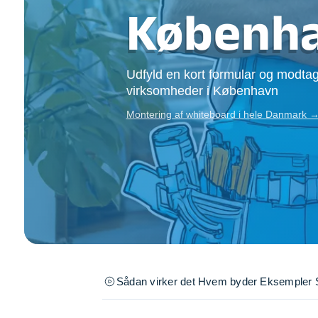
Opsætning af skill
Københ
Tømrer
Tunge løft
Underholdning
Udfyld en kort formular og modtag
Se alle...
virksomheder i København
Montering af whiteboard i hele Danmark 
Sådan virker det
Hvem byder
Eksempler