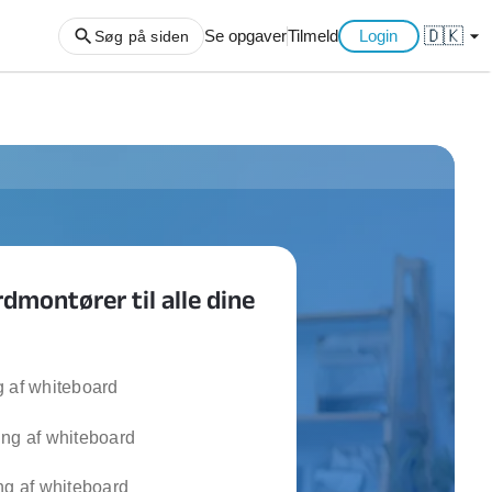
🇩🇰
arrow_drop_down
Se opgaver
Tilmeld
Login
Søg på siden
ng af haveaffald
ng af storskrald
slager
gger
dmontører til alle dine
ning
an
l hårde hvidevarer
belsamling
g af whiteboard
ing af whiteboard
ng af køkken
ng af hjemme netværk
ng af whiteboard