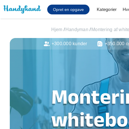
Kategorier
Hv
Opret en opgave
Hjem
/
Handyman
/
Montering af whit
+300.000 kunder
+350.000 o
Affaldsfjernelse
Afhentning af køles
Anlæg af terrasse
Cykel reparation
Flyttehjælp
Gulvlaminering
Monteri
Hårde hvidevare Mon
Hjælp til mobil, pc, 
Installation af ildste
whitebo
Møbelsamling og mo
Ophængning af lam