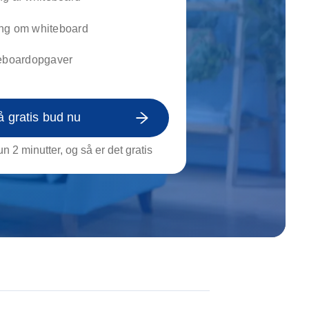
on af tagrende
rt af genstande
ng om whiteboard
ngs rengøring
teboardopgaver
å gratis bud nu
n 2 minutter, og så er det gratis