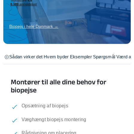
Biopejs i hele Danmark →
Sådan virker det
Hvem byder
Eksempler
Spørgsmål
Værd at 
Montører til alle dine behov for
biopejse
Opsætning af biopejs
Væghængt biopejs montering
Rådgivning om placering