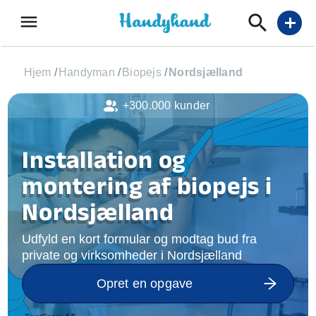
menu
add
Hjem
/
Handyman
/
Biopejs
/
Nordsjælland
+300.000 kunder
Installation og
montering af biopejs i
Nordsjælland
Udfyld en kort formular og modtag bud fra
private og virksomheder i Nordsjælland
Opret en opgave