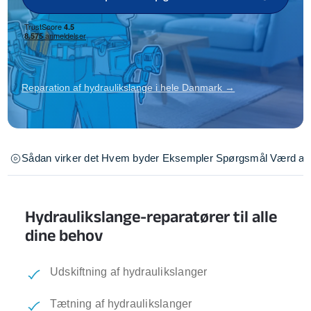
Reparation af hydraulikslange i hele Danmark →
Sådan virker det
Hvem byder
Eksempler
Spørgsmål
Værd at 
Hydraulikslange-reparatører til alle
dine behov
Udskiftning af hydraulikslanger
Tætning af hydraulikslanger