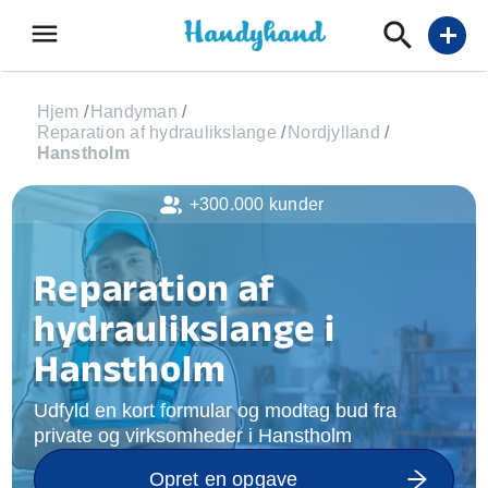
menu
add
Hjem
/
Handyman
/
Reparation af hydraulikslange
/
Nordjylland
/
Hanstholm
+300.000 kunder
Reparation af
hydraulikslange i
Hanstholm
Udfyld en kort formular og modtag bud fra
private og virksomheder i Hanstholm
Opret en opgave