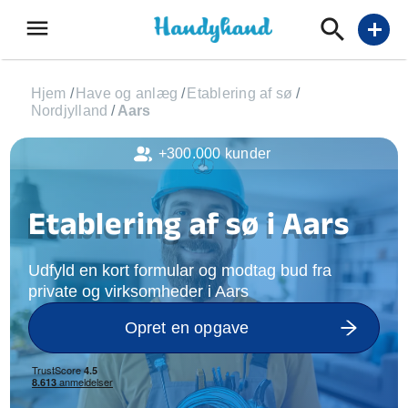
menu
add
Hjem
/
Have og anlæg
/
Etablering af sø
/
Nordjylland
/
Aars
+300.000 kunder
Etablering af sø i Aars
Udfyld en kort formular og modtag bud fra
private og virksomheder i Aars
Opret en opgave