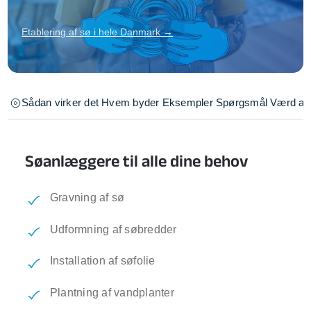
Etablering af sø i hele Danmark →
Sådan virker det
Hvem byder
Eksempler
Spørgsmål
Værd at 
Søanlæggere til alle dine behov
Gravning af sø
Udformning af søbredder
Installation af søfolie
Plantning af vandplanter