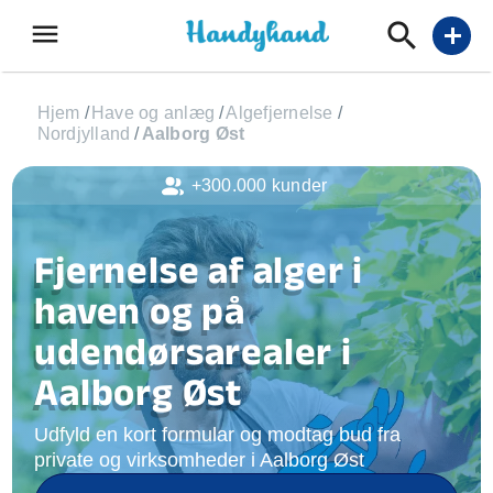
menu
add
Hjem
/
Have og anlæg
/
Algefjernelse
/
Nordjylland
/
Aalborg Øst
+300.000 kunder
Fjernelse af alger i
haven og på
udendørsarealer i
Aalborg Øst
Udfyld en kort formular og modtag bud fra
private og virksomheder i Aalborg Øst