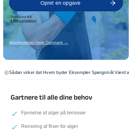
Opret en opgave
Algefjernelse i hele Danmark →
Sådan virker det
Hvem byder
Eksempler
Spørgsmål
Værd at 
Gartnere til alle dine behov
Fjernelse af alger på terrasser
Rensning af fliser for alger