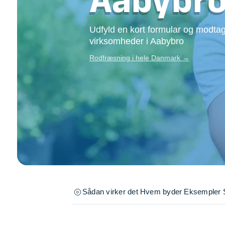
Opsætning af skill
Tømrer
Udfyld en kort formular og modtag
Tunge løft
virksomheder i Aabybro
Underholdning
Rodfræsning i hele Danmark →
Se alle...
Sådan virker det
Hvem byder
Eksempler