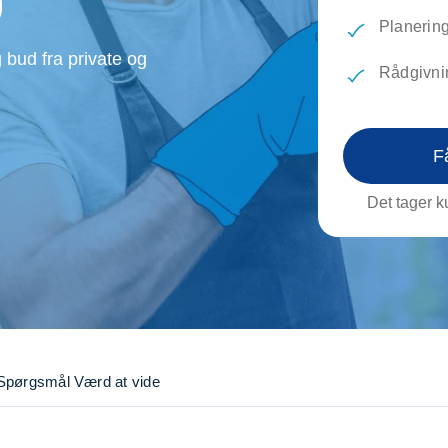
evæg
Rengøring
Reparati
Planering
Træfældning
Transpo
 bud fra private og
TV installation og opsætning
Udflytni
Rådgivni
Vinduespudsning
VVS
F
Det tager ku
Spørgsmål
Værd at vide