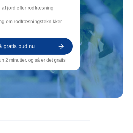
on af tagrende
 af jord efter rodfræsning
rt af genstande
ngs rengøring
ng om rodfræsningsteknikker
å gratis bud nu
n 2 minutter, og så er det gratis