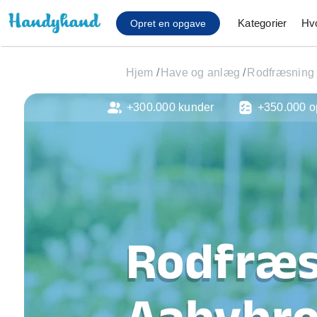
Kategorier
Hv
Opret en opgave
Hjem
/
Have og anlæg
/
Rodfræsning
+300.000 kunder
+350.000 o
Affaldsfjernelse
Afhentning af køles
Anlæg af terrasse
Cykel reparation
Flyttehjælp
Gulvlaminering
Hårde hvidevare Mon
Rodfræs
Hjælp til mobil, pc, 
Installation af ildste
Møbelsamling og mo
Aabybr
Ophængning af lam