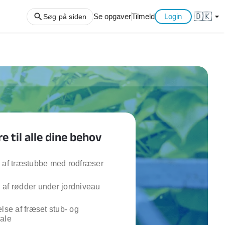
🇩🇰
arrow_drop_down
Se opgaver
Tilmeld
Login
Søg på siden
ng af haveaffald
ng af storskrald
slager
gger
 til alle dine behov
ning
an
l hårde hvidevarer
 af træstubbe med rodfræser
belsamling
 af rødder under jordniveau
ng af køkken
else af fræset stub- og
ng af hjemme netværk
ale