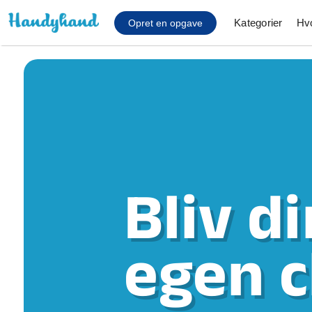
Kategorier
Hv
Opret en opgave
Affaldsfjernelse
Afhentning af køles
Anlæg af terrasse
Cykel reparation
Bliv d
Flyttehjælp
Gulvlaminering
Hårde hvidevare Mon
egen 
Hjælp til mobil, pc, 
Installation af ildste
Møbelsamling og mo
Ophængning af lam