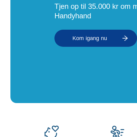
Opsætning af skill
Tjen op til 35.000 kr om
Tømrer
Handyhand
Tunge løft
Underholdning
Se alle...
Kom igang nu