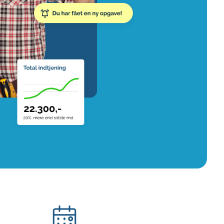
on af tagrende
rt af genstande
ngs rengøring