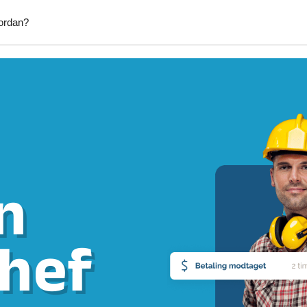
ordan?
Afhentning af byggeaffald
Afhentni
kab
Afhentning af møbler
Afhentni
Anlægsgartner
Blikken
Elektriker
Fliselæ
in
Fodterapeut
Græsslå
Hækkeklipning
Handym
tering & Reperation
Havearbejde
Hjælp ti
chef
tv
Hundepasning
IKEA mø
d
Lejligheds rengøring
Maler
ntering
Mobil frisør
Monteri
per
Opsætning af emhætte
Opsætni