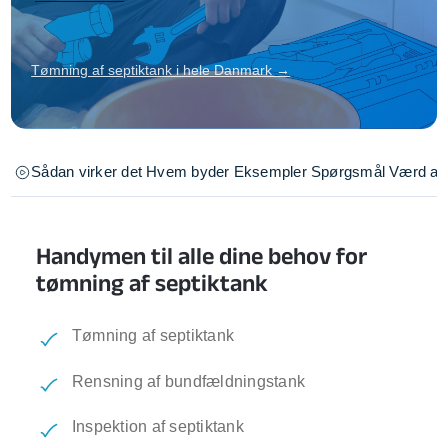
Tømning af septiktank i hele Danmark →
Sådan virker det
Hvem byder
Eksempler
Spørgsmål
Værd at 
Handymen til alle dine behov for
tømning af septiktank
Tømning af septiktank
Rensning af bundfældningstank
Inspektion af septiktank