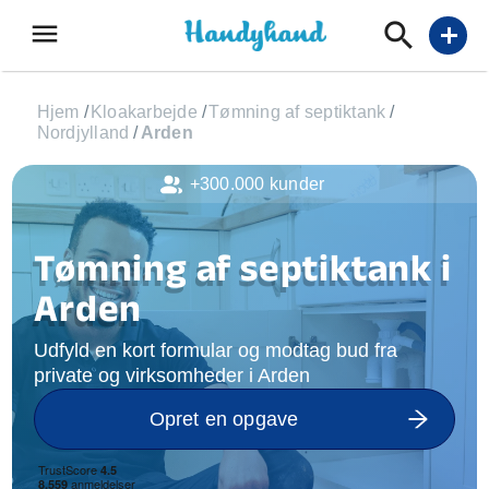
menu
add
Hjem
/
Kloakarbejde
/
Tømning af septiktank
/
Nordjylland
/
Arden
+300.000 kunder
Tømning af septiktank i
Arden
Udfyld en kort formular og modtag bud fra
private og virksomheder i Arden
Opret en opgave