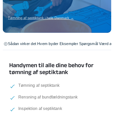
Tømning af septiktank i hele Danmark →
Sådan virker det
Hvem byder
Eksempler
Spørgsmål
Værd at 
Handymen til alle dine behov for
tømning af septiktank
Tømning af septiktank
Rensning af bundfældningstank
Inspektion af septiktank