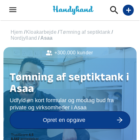
menu
add
Hjem
/
Kloakarbejde
/
Tømning af septiktank
/
Nordjylland
/
Asaa
+300.000 kunder
Tømning af septiktank i
Asaa
Udfyld en kort formular og modtag bud fra
private og virksomheder i Asaa
Opret en opgave